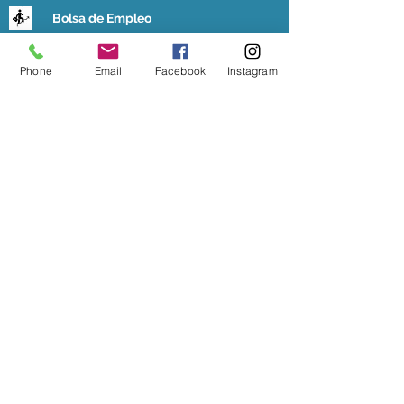
Bolsa de Empleo
E-mail
Phone
Email
Facebook
Instagram
933 73 47 11 / 640 365 405
Nuestra Clí­nica está acreditada, autorizada y
homologada por la Generalitat de Catalunya
(D.G.R.S.) desde el año 2001 adaptándose a
la normativa vigente dentro del campo de la
Sanidad.
Copyrights ©2020 Centre Assistencial Sant Joan,