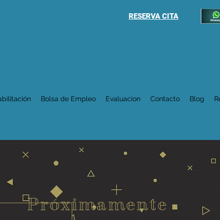
RESERVA CITA
bilitación
Bolsa de Empleo
Evaluacion
Contacto
Blog
R
Próximamente