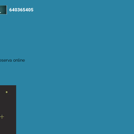
640365405
Iniciar sesión
eserva online